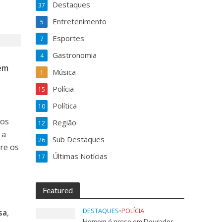
Destaques
37
Entretenimento
5
Esportes
7
Gastronomia
4
em
Música
1
Polícia
15
Política
10
 os
Região
12
 a
Sub Destaques
26
re os
Últimas Notícias
17
Featured
DESTAQUES
•
POLÍCIA
sa
,
Homem é preso em Dourados