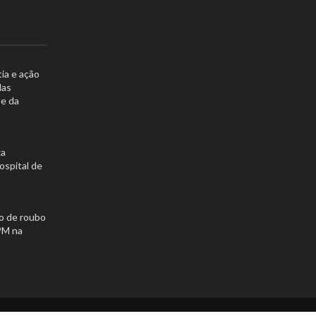
ia e ação
das
 e da
ga
spital de
ro de roubo
PM na