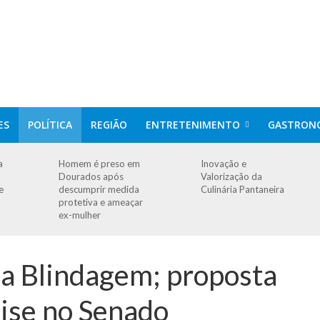
ES
POLÍTICA
REGIÃO
ENTRETENIMENTO
GASTRON
a
Homem é preso em
Inovação e
Dourados após
Valorização da
e
descumprir medida
Culinária Pantaneira
protetiva e ameaçar
ex-mulher
a Blindagem; proposta
lise no Senado