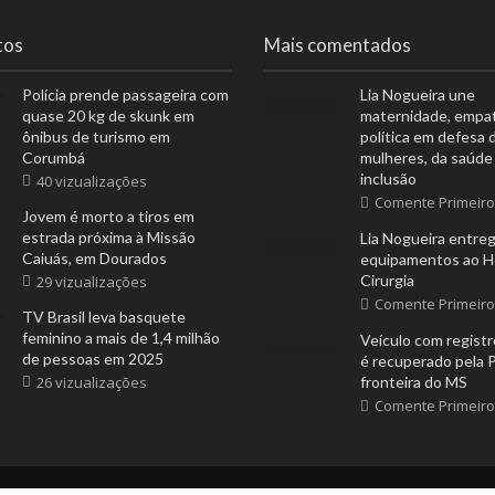
tos
Mais comentados
Polícia prende passageira com
Lia Nogueira une
quase 20 kg de skunk em
maternidade, empat
ônibus de turismo em
política em defesa 
Corumbá
mulheres, da saúde
inclusão
40 vizualizações
Comente Primeiro
Jovem é morto a tiros em
estrada próxima à Missão
Lia Nogueira entre
Caiuás, em Dourados
equipamentos ao Ho
Cirurgia
29 vizualizações
Comente Primeiro
TV Brasil leva basquete
feminino a mais de 1,4 milhão
Veículo com regist
de pessoas em 2025
é recuperado pela 
26 vizualizações
fronteira do MS
Comente Primeiro
Press
.