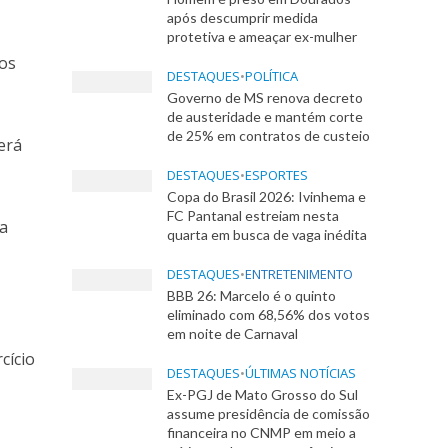
após descumprir medida
protetiva e ameaçar ex-mulher
os
DESTAQUES
•
POLÍTICA
Governo de MS renova decreto
de austeridade e mantém corte
de 25% em contratos de custeio
erá
DESTAQUES
•
ESPORTES
Copa do Brasil 2026: Ivinhema e
FC Pantanal estreiam nesta
a
quarta em busca de vaga inédita
DESTAQUES
•
ENTRETENIMENTO
BBB 26: Marcelo é o quinto
eliminado com 68,56% dos votos
em noite de Carnaval
cício
DESTAQUES
•
ÚLTIMAS NOTÍCIAS
Ex-PGJ de Mato Grosso do Sul
assume presidência de comissão
financeira no CNMP em meio a