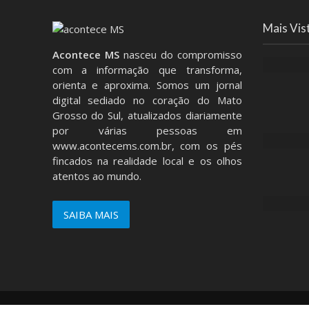
Mais Vis
Acontece MS
nasceu do compromisso
com a informação que transforma,
orienta e aproxima. Somos um jornal
digital sediado no coração do Mato
Grosso do Sul, atualizados diariamente
por várias pessoas em
www.acontecems.com.br
, com os pés
fincados na realidade local e os olhos
atentos ao mundo.
SAIBA MAIS
Copyright © 2026. Created by
Aplasuo
. Powered by
Word