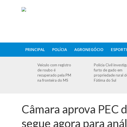
PRINCIPAL
POLÍCIA
AGRONEGÓCIO
ESPORT
Veículo com registro
Polícia Civil investig
de roubo é
furto de gado em
recuperado pela PM
propriedade rural d
na fronteira do MS
Fátima do Sul
Câmara aprova PEC d
segue agora para aná