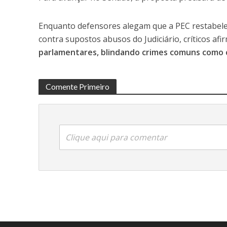
Enquanto defensores alegam que a PEC restabelec
contra supostos abusos do Judiciário, críticos a
parlamentares, blindando crimes comuns como c
Comente Primeiro
Clique aqui para comentar