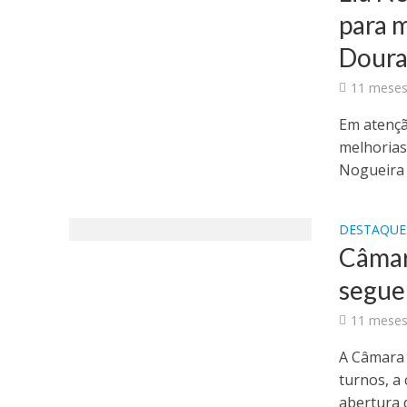
para m
Dour
11 meses
Em atenç
melhorias
Nogueira 
DESTAQUE
Câmar
segue
11 meses
A Câmara 
turnos, a
abertura d