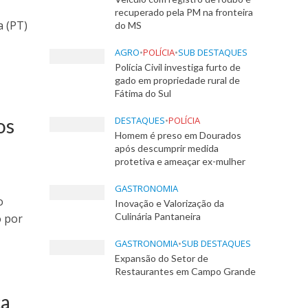
recuperado pela PM na fronteira
a (PT)
do MS
AGRO
•
POLÍCIA
•
SUB DESTAQUES
Polícia Civil investiga furto de
gado em propriedade rural de
Fátima do Sul
os
DESTAQUES
•
POLÍCIA
Homem é preso em Dourados
após descumprir medida
protetiva e ameaçar ex-mulher
GASTRONOMIA
o
Inovação e Valorização da
Culinária Pantaneira
o por
GASTRONOMIA
•
SUB DESTAQUES
Expansão do Setor de
Restaurantes em Campo Grande
ca