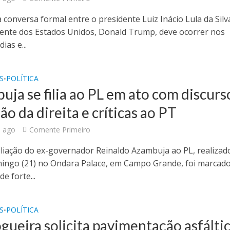
 conversa formal entre o presidente Luiz Inácio Lula da Silv
dente dos Estados Unidos, Donald Trump, deve ocorrer nos
ias e...
S
POLÍTICA
•
ja se filia ao PL em ato com discurs
ão da direita e críticas ao PT
 ago
Comente Primeiro
filiação do ex-governador Reinaldo Azambuja ao PL, realizad
ingo (21) no Ondara Palace, em Campo Grande, foi marcad
de forte...
S
POLÍTICA
•
gueira solicita pavimentação asfálti