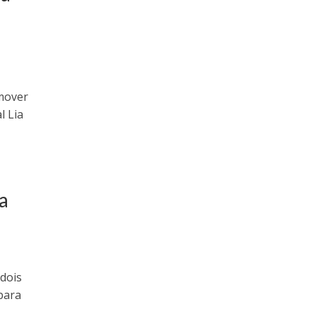
mover
l Lia
a
 dois
para