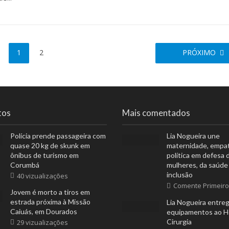
1
2
PRÓXIMO
tos
Mais comentados
Polícia prende passageira com
Lia Nogueira une
quase 20 kg de skunk em
maternidade, empat
ônibus de turismo em
política em defesa 
Corumbá
mulheres, da saúde
inclusão
40 vizualizações
Comente Primeiro
Jovem é morto a tiros em
estrada próxima à Missão
Lia Nogueira entre
Caiuás, em Dourados
equipamentos ao Ho
Cirurgia
29 vizualizações