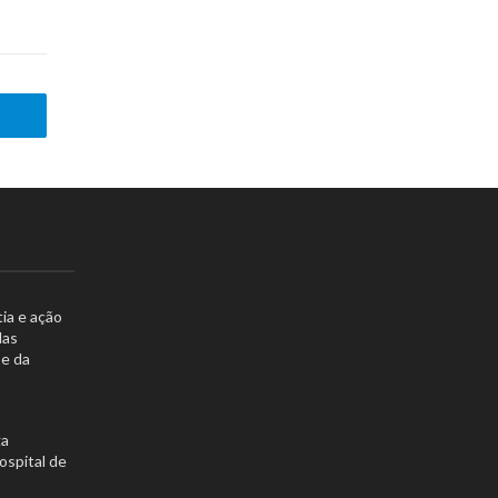
ia e ação
das
 e da
ga
spital de