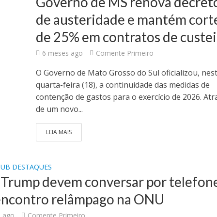
Governo de MS renova decret
de austeridade e mantém cort
de 25% em contratos de custe
6 meses ago
Comente Primeiro
O Governo de Mato Grosso do Sul oficializou, nes
quarta-feira (18), a continuidade das medidas de
contenção de gastos para o exercício de 2026. Atr
de um novo...
LEIA MAIS
SUB DESTAQUES
e Trump devem conversar por telefon
encontro relâmpago na ONU
 ago
Comente Primeiro