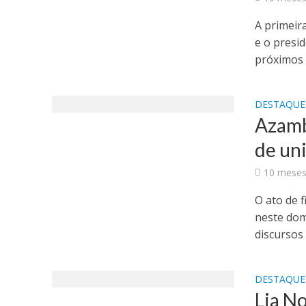
A primeira
e o presi
próximos d
DESTAQUE
Azambu
de uni
10 meses
O ato de 
neste dom
discursos 
DESTAQUE
Lia No