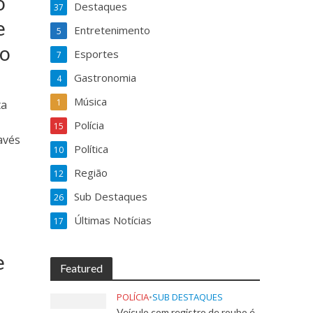
o
Destaques
37
e
Entretenimento
5
io
Esportes
7
Gastronomia
4
Música
1
ta
Polícia
15
avés
Política
10
Região
12
Sub Destaques
26
Últimas Notícias
17
e
Featured
POLÍCIA
•
SUB DESTAQUES
Veículo com registro de roubo é