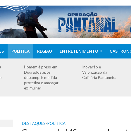
ES
POLÍTICA
REGIÃO
ENTRETENIMENTO
GASTRON
a
Homem é preso em
Inovação e
Dourados após
Valorização da
e
descumprir medida
Culinária Pantaneira
protetiva e ameaçar
ex-mulher
DESTAQUES
POLÍTICA
•