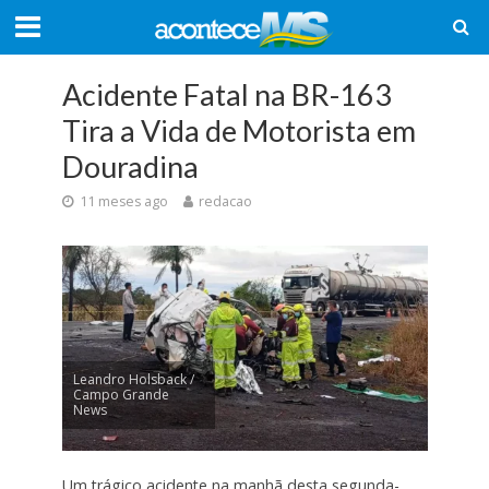
Acidente Fatal na BR-163
Tira a Vida de Motorista em
Douradina
11 meses ago
redacao
Leandro Holsback /
Campo Grande
News
Um trágico acidente na manhã desta segunda-