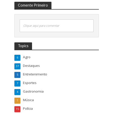
Comente Primeiro
Clique aqui para comentar
Topics
Agro
6
Destaques
37
Entretenimento
5
Esportes
7
Gastronomia
4
Música
1
Polícia
15