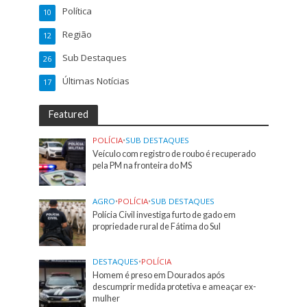
Política
10
Região
12
Sub Destaques
26
Últimas Notícias
17
Featured
POLÍCIA
•
SUB DESTAQUES
Veículo com registro de roubo é recuperado
pela PM na fronteira do MS
AGRO
•
POLÍCIA
•
SUB DESTAQUES
Polícia Civil investiga furto de gado em
propriedade rural de Fátima do Sul
DESTAQUES
•
POLÍCIA
Homem é preso em Dourados após
descumprir medida protetiva e ameaçar ex-
mulher