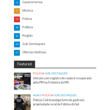
Gastronomia
4
Música
1
Polícia
15
Política
10
Região
12
Sub Destaques
26
Últimas Notícias
17
Featured
POLÍCIA
•
SUB DESTAQUES
Veículo com registro de roubo é recuperado
pela PM na fronteira do MS
AGRO
•
POLÍCIA
•
SUB DESTAQUES
Polícia Civil investiga furto de gado em
propriedade rural de Fátima do Sul