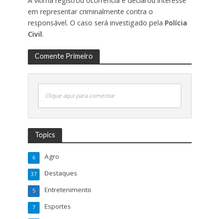
A vítima registrou ocorrência e declarou interesse
em representar criminalmente contra o
responsável. O caso será investigado pela
Polícia
Civil
.
Comente Primeiro
Clique aqui para comentar
Topics
Agro
6
Destaques
37
Entretenimento
5
Esportes
7