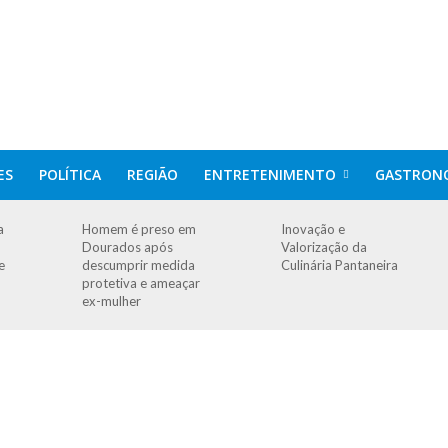
ES
POLÍTICA
REGIÃO
ENTRETENIMENTO
GASTRON
a
Homem é preso em
Inovação e
Dourados após
Valorização da
e
descumprir medida
Culinária Pantaneira
protetiva e ameaçar
ex-mulher