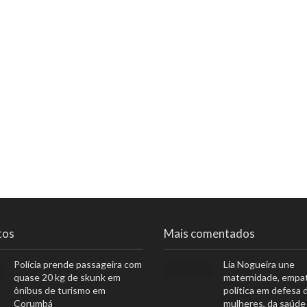
tos
Mais comentados
Polícia prende passageira com
Lia Nogueira une
quase 20 kg de skunk em
maternidade, empat
ônibus de turismo em
política em defesa 
Corumbá
mulheres, da saúde