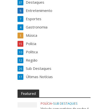
Destaques
37
Entretenimento
5
Esportes
7
Gastronomia
4
Música
1
Polícia
15
Política
10
Região
12
Sub Destaques
26
Últimas Notícias
17
Featured
POLÍCIA
•
SUB DESTAQUES
Veículo com registro de roubo é