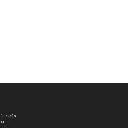
ia e ação
das
 e da