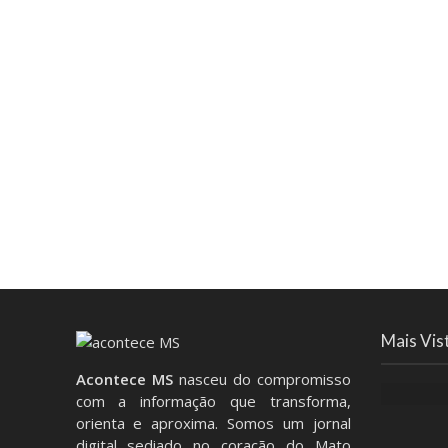
Mais Vis
Acontece MS
nasceu do compromisso
com a informação que transforma,
orienta e aproxima. Somos um jornal
digital sediado no coração do Mato