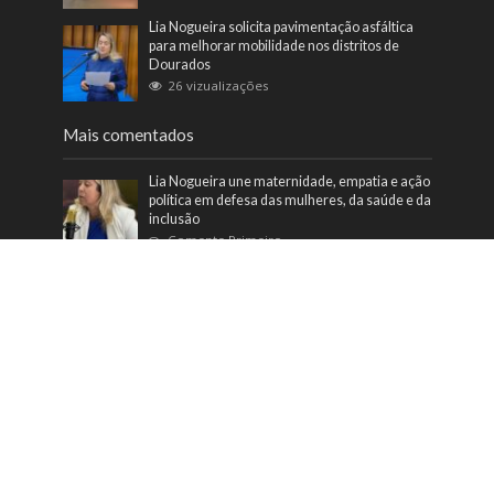
Lia Nogueira solicita pavimentação asfáltica
para melhorar mobilidade nos distritos de
Dourados
26 vizualizações
Mais comentados
Lia Nogueira une maternidade, empatia e ação
política em defesa das mulheres, da saúde e da
inclusão
Comente Primeiro
Lia Nogueira entrega equipamentos ao
Hospital de Cirurgia
Comente Primeiro
Veículo com registro de roubo é recuperado
pela PM na fronteira do MS
Comente Primeiro