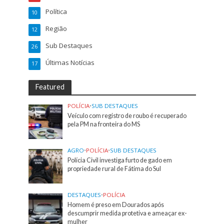
Política
10
Região
12
Sub Destaques
26
Últimas Notícias
17
Featured
POLÍCIA
•
SUB DESTAQUES
Veículo com registro de roubo é recuperado
pela PM na fronteira do MS
AGRO
•
POLÍCIA
•
SUB DESTAQUES
Polícia Civil investiga furto de gado em
propriedade rural de Fátima do Sul
DESTAQUES
•
POLÍCIA
Homem é preso em Dourados após
descumprir medida protetiva e ameaçar ex-
mulher