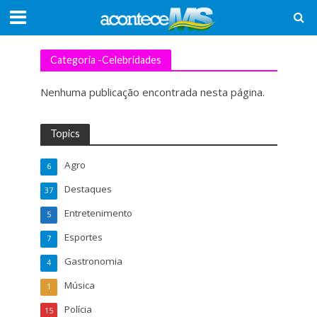
Categoria -Celebridades
Nenhuma publicação encontrada nesta página.
Topics
Agro
6
Destaques
37
Entretenimento
5
Esportes
7
Gastronomia
4
Música
1
Polícia
15