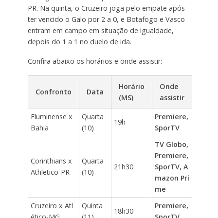
PR. Na quinta, o Cruzeiro joga pelo empate após
ter vencido o Galo por 2 a 0, e Botafogo e Vasco
entram em campo em situação de igualdade,
depois do 1 a 1 no duelo de ida.
Confira abaixo os horários e onde assistir:
Horário
Onde
Confronto
Data
(MS)
assistir
Fluminense x
Quarta
Premiere,
19h
Bahia
(10)
SporTV
TV Globo,
Premiere,
Corinthians x
Quarta
21h30
SporTV, A
Athletico-PR
(10)
mazon Pri
me
Cruzeiro x Atl
Quinta
Premiere,
18h30
ético-MG
(11)
SporTV