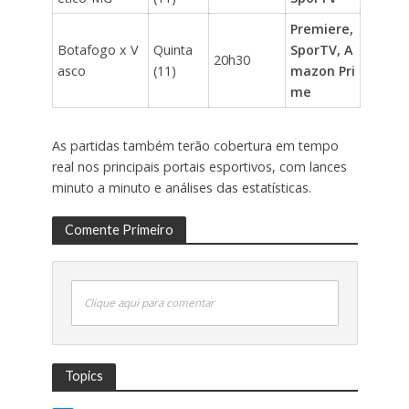
Premiere,
Botafogo x V
Quinta
SporTV, A
20h30
asco
(11)
mazon Pri
me
As partidas também terão cobertura em tempo
real nos principais portais esportivos, com lances
minuto a minuto e análises das estatísticas.
Comente Primeiro
Clique aqui para comentar
Topics