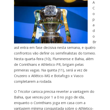
A
C
o
p
a
d
o
Br
asil entra em fase decisiva nesta semana, e quatro
confrontos vão definir os semifinalistas do torneio.
Nesta quarta-feira (10), Fluminense e Bahia, além
de Corinthians e Athletico-PR, brigam pelas
primeiras vagas. Na quinta (11), será a vez de
Cruzeiro x Atlético-MG e Botafogo x Vasco
completarem a rodada.
O Tricolor carioca precisa reverter a vantagem do
Bahia, que venceu por 1 a 0 no jogo de ida,
enquanto o Corinthians joga em casa com a
vantagem mínima conquistada sobre o Athletico-