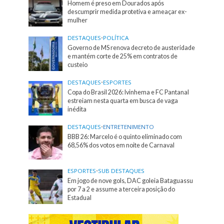
Homem é preso em Dourados após
descumprir medida protetiva e ameaçar ex-
mulher
DESTAQUES
•
POLÍTICA
Governo de MS renova decreto de austeridade
e mantém corte de 25% em contratos de
custeio
DESTAQUES
•
ESPORTES
Copa do Brasil 2026: Ivinhema e FC Pantanal
estreiam nesta quarta em busca de vaga
inédita
DESTAQUES
•
ENTRETENIMENTO
BBB 26: Marcelo é o quinto eliminado com
68,56% dos votos em noite de Carnaval
ESPORTES
•
SUB DESTAQUES
Em jogo de nove gols, DAC goleia Bataguassu
por 7 a 2 e assume a terceira posição do
Estadual