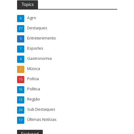
Topics
Agro
6
Destaques
37
Entretenimento
5
Esportes
7
Gastronomia
4
Música
1
Polícia
15
Política
10
Região
12
Sub Destaques
26
Últimas Notícias
17
Featured