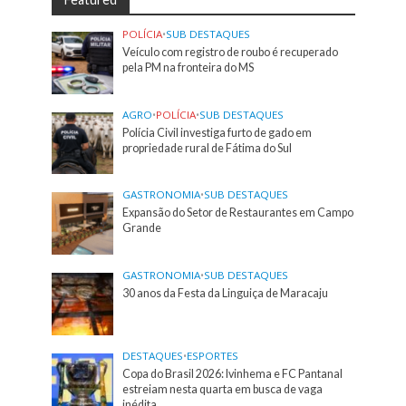
POLÍCIA
•
SUB DESTAQUES
Veículo com registro de roubo é recuperado
pela PM na fronteira do MS
AGRO
•
POLÍCIA
•
SUB DESTAQUES
Polícia Civil investiga furto de gado em
propriedade rural de Fátima do Sul
GASTRONOMIA
•
SUB DESTAQUES
Expansão do Setor de Restaurantes em Campo
Grande
GASTRONOMIA
•
SUB DESTAQUES
30 anos da Festa da Linguiça de Maracaju
DESTAQUES
•
ESPORTES
Copa do Brasil 2026: Ivinhema e FC Pantanal
estreiam nesta quarta em busca de vaga
inédita