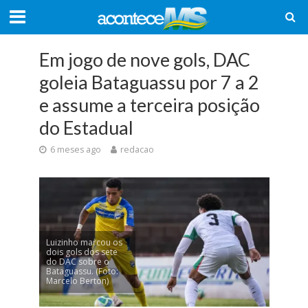
Em jogo de nove gols, DAC
goleia Bataguassu por 7 a 2
e assume a terceira posição
do Estadual
6 meses ago
redacao
Luizinho marcou os
dois gols dos sete
do DAC sobre o
Bataguassu. (Foto:
Marcelo Berton)