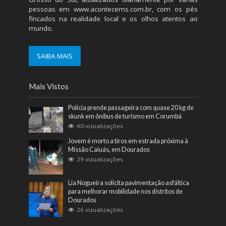
pessoas em
www.acontecems.com.br
, com os pés
fincados na realidade local e os olhos atentos ao
mundo.
SAIBA MAIS
Mais Vistos
Polícia prende passageira com quase 20 kg de
skunk em ônibus de turismo em Corumbá
40 vizualizações
Jovem é morto a tiros em estrada próxima à
Missão Caiuás, em Dourados
29 vizualizações
Lia Nogueira solicita pavimentação asfáltica
para melhorar mobilidade nos distritos de
Dourados
26 vizualizações