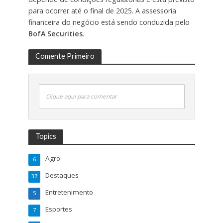
para ocorrer até o final de 2025. A assessoria
financeira do negócio está sendo conduzida pelo
BofA Securities
.
Comente Primeiro
Clique aqui para comentar
Topics
Agro
6
Destaques
37
Entretenimento
5
Esportes
7