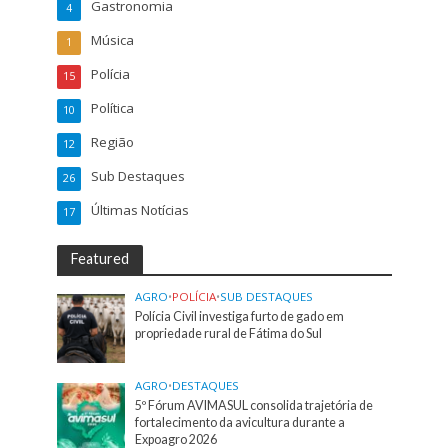
Gastronomia
4
Música
1
Polícia
15
Política
10
Região
12
Sub Destaques
26
Últimas Notícias
17
Featured
AGRO
•
POLÍCIA
•
SUB DESTAQUES
Polícia Civil investiga furto de gado em
propriedade rural de Fátima do Sul
AGRO
•
DESTAQUES
5º Fórum AVIMASUL consolida trajetória de
fortalecimento da avicultura durante a
Expoagro 2026